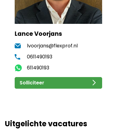
Lance Voorjans
lvoorjans@flexprof.nl
0611490193
611490193
Solliciteer
Uitgelichte vacatures