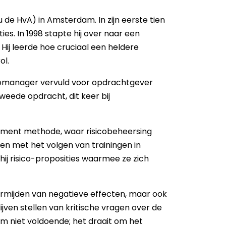
de HvA) in Amsterdam. In zijn eerste tien
ies. In 1998 stapte hij over naar een
j leerde hoe cruciaal een heldere
ol.
sicomanager vervuld voor opdrachtgever
eede opdracht, dit keer bij
gement methode, waar risicobeheersing
nen met het volgen van trainingen in
j risico-proposities waarmee ze zich
vermijden van negatieve effecten, maar ook
jven stellen van kritische vragen over de
em niet voldoende; het draait om het