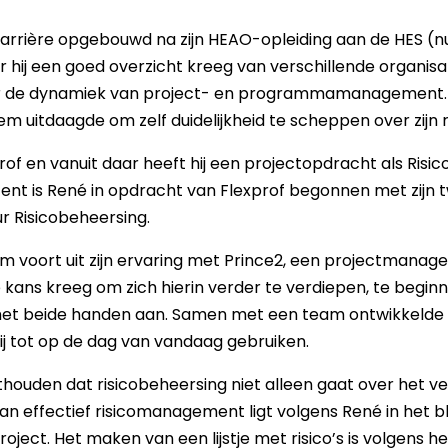
arrière opgebouwd na zijn HEAO-opleiding aan de HES (nu 
r hij een goed overzicht kreeg van verschillende organisat
r de dynamiek van project- en programmamanagement. Hi
m uitdaagde om zelf duidelijkheid te scheppen over zijn r
rof en vanuit daar heeft hij een projectopdracht als Ri
t is René in opdracht van Flexprof begonnen met zijn tw
r Risicobeheersing.
am voort uit zijn ervaring met Prince2, een projectmana
de kans kreeg om zich hierin verder te verdiepen, te begin
met beide handen aan. Samen met een team ontwikkelde hi
ij tot op de dag van vandaag gebruiken.
nthouden dat risicobeheersing niet alleen gaat over het 
 effectief risicomanagement ligt volgens René in het bli
ject. Het maken van een lijstje met risico’s is volgens h