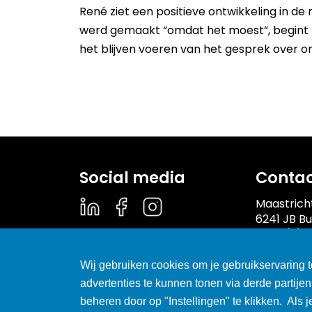
René ziet een positieve ontwikkeling in d
werd gemaakt “omdat het moest”, begint 
het blijven voeren van het gesprek over on
Social media
Conta
Maastrich
6241 JB B
T +31 (0)
E info@fle
Wij gebruiken cookies om je gebruikservaring t
Erkennin
advertenties te kunnen tonen via derde partije
Brussels 
beheren door op "Instellingen" te klikken. Als 
00182-406