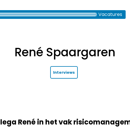
Vacatures
René Spaargaren
Interviews
llega René in het vak risicomanage