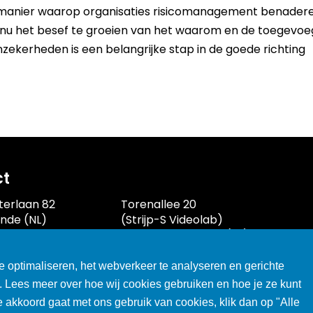
e manier waarop organisaties risicomanagement benaderen
nu het besef te groeien van het waarom en de toegevo
zekerheden is een belangrijke stap in de goede richting
ct
terlaan 82
Torenallee 20
unde (NL)
(Strijp-S Videolab)
43 3629540
5617 BC Eindhoven (NL)
xprof.nl
T +31 (0)40 3047000
e optimaliseren, het webverkeer te analyseren en gerichte
gsnummer
Erkenningsnummer
n. Lees meer over hoe wij cookies gebruiken en hoe je ze kunt
Gewest
Vlaanderen
je akkoord gaat met ons gebruik van cookies, klik dan op "Alle
-20160113
2127/u