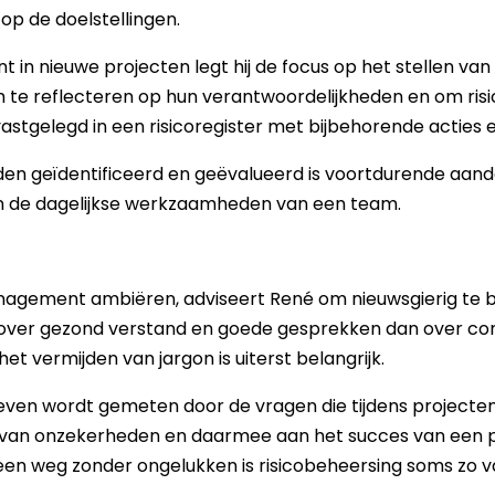
op de doelstellingen.
 in nieuwe projecten legt hij de focus op het stellen va
 te reflecteren op hun verantwoordelijkheden en om risi
vastgelegd in een risicoregister met bijbehorende acties 
rden geïdentificeerd en geëvalueerd is voortdurende aand
 in de dagelijkse werkzaamheden van een team.
nagement ambiëren, adviseert René om nieuwsgierig te bli
over gezond verstand en goede gesprekken dan over co
et vermijden van jargon is uiterst belangrijk.
even wordt gemeten door de vragen die tijdens projecte
van onzekerheden en daarmee aan het succes van een projec
en weg zonder ongelukken is risicobeheersing soms zo va